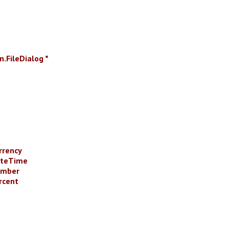
n.FileDialog *
rrency
ateTime
umber
rcent