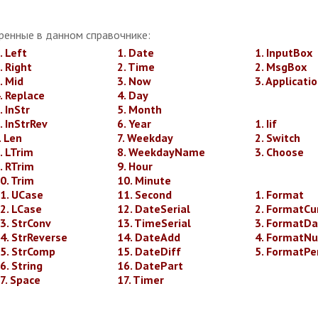
ренные в данном справочнике:
. Left
1. Date
1. InputBox
. Right
2. Time
2. MsgBox
. Mid
3. Now
3. Applicatio
. Replace
4. Day
. InStr
5. Month
. InStrRev
6. Year
1. Iif
. Len
7. Weekday
2. Switch
. LTrim
8. WeekdayName
3. Choose
. RTrim
9. Hour
0. Trim
10. Minute
1. UCase
11. Second
1. Format
2. LCase
12. DateSerial
2. FormatCu
3. StrConv
13. TimeSerial
3. FormatD
4. StrReverse
14. DateAdd
4. FormatN
5. StrComp
15. DateDiff
5. FormatPe
6. String
16. DatePart
7. Space
17. Timer