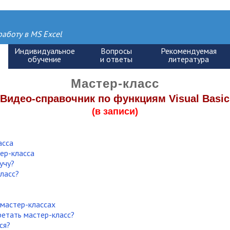
аботу в MS Excel
Мастер-класс
"Видео-справочник по функциям Visual Basic
(в записи)
асса
ер-класса
учу?
ласс?
мастер-классах
етать мастер-класс?
ся?