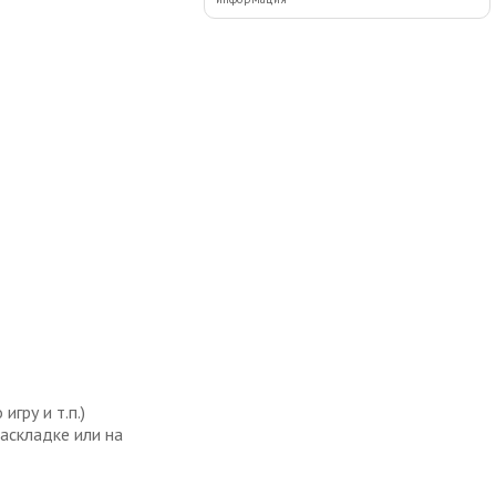
гру и т.п.)
раскладке или на