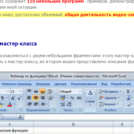
асс содержит
110 небольших программ
- примеров, демонстри
ли иной ситуации.
р-класс достаточно объемный:
общая длительность видео-за
мастер-класса
знакомиться с двумя небольшими фрагментами этого мастер-к
ь к мастер-классу, во втором видео представлено описание фу