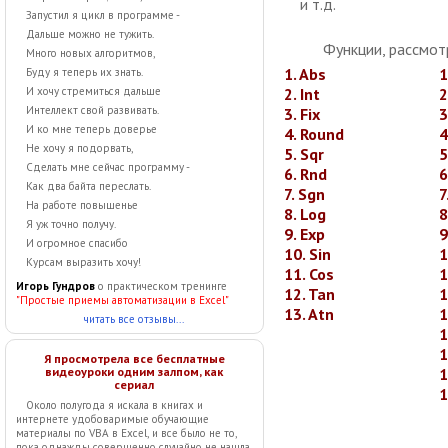
и т.д.
Запустил я цикл в программе -
Дальше можно не тужить.
Функции, рассмот
Много новых алгоритмов,
1. Abs
1
Буду я теперь их знать.
2. Int
2
И хочу стремиться дальше
Интеллект свой развивать.
3. Fix
3
И ко мне теперь доверье
4. Round
4
Не хочу я подорвать,
5. Sqr
5
Сделать мне сейчас программу -
6. Rnd
6
Как два байта переслать.
7. Sgn
7
На работе повышенье
8. Log
8
Я уж точно получу.
9. Exp
9
И огромное спасибо
10. Sin
1
Курсам выразить хочу!
11. Cos
1
Игорь Гундров
о практическом тренинге
12. Tan
1
"Простые приемы автоматизации в Excel"
13. Atn
1
читать все отзывы...
1
1
Я просмотрела все бесплатные
видеоуроки одним залпом, как
1
сериал
1
Около полугода я искала в книгах и
интернете удобоваримые обучающие
материалы по VBA в Excel, и все было не то,
пока однажды совершенно случайно не нашла