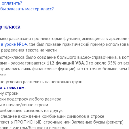
 оплатить?
обы заказать мастер-класс?
р-класса
ыло рассказано про некоторые функции, имеющиеся в арсенале 
а
в уроке №14
, где был показан практический пример использова
разделения текста на части.
стер-класса было создание большого видео-справочника, в кот
ями - рассматриваются
112 функций VBA
. Это около 95% от в
атривались лишь финансовые функции), и это точно больше, чем
ике.
о условно разделить на несколько групп:
ы с текстом:
ну строки
оки подстроку любого размера
 в начале/конце строки
комбинацию символов на другую
оследнее вхождение комбинации символов в строке
екст в ПРОПИСНЫЕ, строчные или Заглавные буквы (регистр)
оки с учетом/без учета регистра