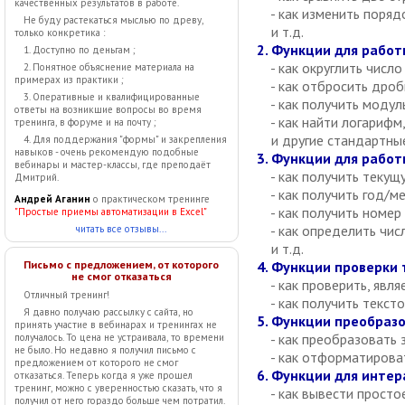
качественных результатов в работе.
- как изменить порядок
Не буду растекаться мыслью по древу,
и т.д.
только конкретика :
2. Функции для работ
1. Доступно по деньгам ;
- как округлить число
2. Понятное объяснение материала на
примерах из практики ;
- как отбросить дроб
3. Оперативные и квалифицированные
- как получить модуль
ответы на возникшие вопросы во время
- как найти логарифм, с
тренинга, в форуме и на почту ;
и другие стандартные
4. Для поддержания "формы" и закрепления
навыков - очень рекомендую подобные
3. Функции для работ
вебинары и мастер-классы, где преподаёт
- как получить текущ
Дмитрий.
- как получить год/ме
Андрей Аганин
о практическом тренинге
- как получить номер 
"Простые приемы автоматизации в Excel"
- как определить чис
читать все отзывы...
и т.д.
Письмо с предложением, от которого
4. Функции проверки 
не смог отказаться
- как проверить, явля
Отличный тренинг!
- как получить тексто
Я давно получаю рассылку с сайта, но
5. Функции преобразо
принять участие в вебинарах и тренингах не
- как преобразовать зна
получалось. То цена не устраивала, то времени
не было. Но недавно я получил письмо с
- как отформатироват
предложением от которого не смог
6. Функции для инте
отказаться. Теперь когда я уже прошел
тренинг, можно с уверенностью сказать, что я
- как вывести просто
получил от него гораздо больше чем потратил.