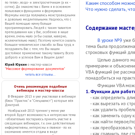
Каким способом можно
по тепло-, водо- и электросчетчикам (а их –
сотни). До знакомства с Вами я в основном
Что нужно сделать, чт
пользовался функциями и формулами.
Формулы иногда получались монстровидными
и довольно медлительными. Надеюсь, что с
Вашей помощью начну больше
Содержание масте
программировать. Людей с таким талантом
преподавания как у Вас, особенно в наше
время, очень мало (я бы сказал, наверно,
В уроке №9
уже б
исключительно мало). Поэтому хочется сказать
большое человеческое спасибо за Ваш труд и
тема была продолжен
поздравить Вас с тем, что Вы нашли
строковых функций для 
достойное применение такому таланту. Всего
доброго и успехов Вам в Вашем деле!
Целью данного ма
Юрий Юркин
о мастер-классе
примерами и объяснени
"Массовое формирование документов"
VBA функций (не рассм
читать все отзывы...
понадобиться на практ
Функции VBA можн
Очень рекомендую подобные
вебинары и мастер-классы
1. Функции для работ
- как определить дли
В Феврале-2013 я уже участвовал в вебинаре
(блок "Практик" и "Специалист") которые вёл
- как вырезать из стр
Дмитрий.
- как удалить пробелы
Ноябрьский-2013 тренинг у меня уже
- как заменить одну 
второй. Будет возможность и интересная тема
- обязательно постараюсь принять участие в
- как найти первое/п
следующих вебинарах, т.к. они действительно
- как преобразовать т
информативны, интересны и главное - по их
окончанию имеется отдача в виде
- как сравнить две стр