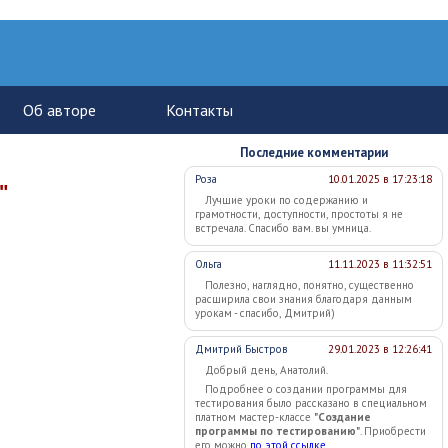
Последние комментарии
Роза
10.01.2025 в 17:23:18
"
Лучшие уроки по содержанию и
грамотности, доступности, простоты я не
встречала. Спасибо вам. вы умница.
Ольга
11.11.2023 в 11:32:51
Полезно, наглядно, понятно, существенно
расширила свои знания благодаря данным
урокам - спасибо, Дмитрий)
Дмитрий Быстров
29.01.2023 в 12:26:41
Добрый день, Анатолий.
Подробнее о создании программы для
тестирования было рассказано в специальном
платном мастер-классе
"Создание
программы по тестированию"
. Приобрести
его можно
по этой ссылке
.