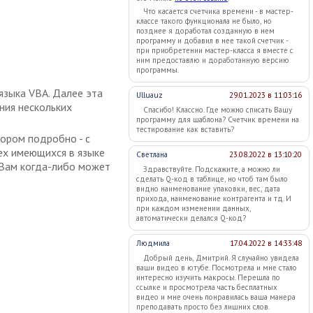
Что касается счетчика времени - в мастер-
классе такого функционала не было, но
позднее я доработал созданную в нем
программу и добавил в нее такой счетчик -
при приобретении мастер-класса я вместе с
ним предоставлю и доработанную версию
программы.
языка VBA. Далее эта
Ulluauz
29.01.2023 в 11:03:16
ния нескольких
Спасибо! Классно. Где можно списать Вашу
программу для шаблона? Счетчик времени на
тестирование как вставить?
ором подробно - с
сех имеющихся в языке
Светлана
23.08.2022 в 13:10:20
 Вам когда-либо может
Здравствуйте. Подскажите, а можно ли
сделать Q-код в таблице, но чтоб там было
видно наименование упаковки, вес, дата
прихода, наименование контрагента и тд. И
при каждом изменении данных,
автоматически делался Q-код?
Людмила
17.04.2022 в 14:33:48
Добрый день, Дмитрий. Я случайно увидела
ваши видео в ютубе. Посмотрела и мне стало
интересно изучить макросы. Перешла по
ссылке и просмотрела часть бесплатных
видео и мне очень понравилась ваша манера
преподавать просто без лишних слов.