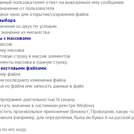
анный пользователем ответ на выведенное ему сообщение
значения от пользователя
вое окно для открытия/сохранения файла
 выбора
ачение из двух по условию
 значение из множества
ы с массивами
массив
мер массива
товую строку в массив элементов
ементы массива в единую строку
 текстовыми файлами:
мер файла
мя последнего изменения файла
е из файла или записать данные в файл
 программе длительностью N секунд
тать значение в системном реестре Windows
тить произвольное приложение (Блокнот, Проводник, какую-то и
вола (например, для определения, была ли буква А на русской 
 по его коду