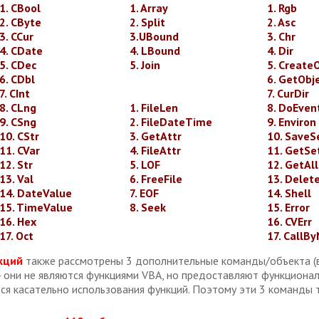
1. CBool
1. Array
1. Rgb
2. CByte
2. Split
2. Asc
3. CCur
3.UBound
3. Chr
4. CDate
4. LBound
4. Dir
5. CDec
5. Join
5. Create
6. CDbl
6. GetObj
7. CInt
7. CurDir
8. CLng
1. FileLen
8. DoEven
9. CSng
2. FileDateTime
9. Environ
10. CStr
3. GetAttr
10. SaveSe
11. CVar
4. FileAttr
11. GetSe
12. Str
5. LOF
12. GetAl
13. Val
6. FreeFile
13. Delete
14. DateValue
7. EOF
14. Shell
15. TimeValue
8. Seek
15. Error
16. Hex
16. CVErr
17. Oct
17. CallB
кций
также рассмотрены 3 дополнительные команды/объекта (в
 - они не являются функциями VBA, но предоставляют функционал
тся касательно использования функций. Поэтому эти 3 команды