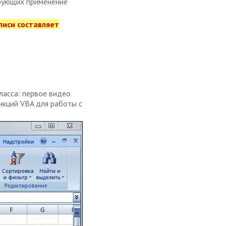
рующих применение
писи составляет
ласса: первое видео
нкций VBA для работы с