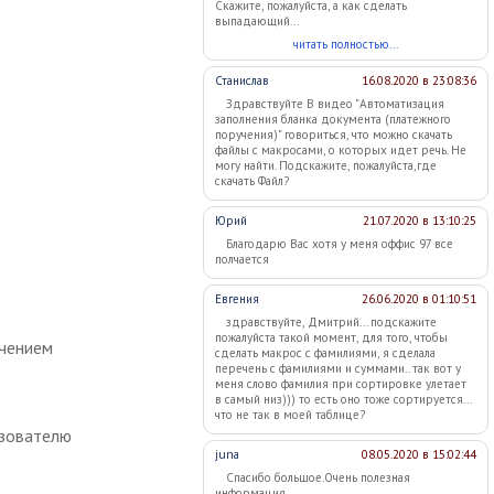
Скажите, пожалуйста, а как сделать
выпадающий...
читать полностью...
Станислав
16.08.2020 в 23:08:36
Здравствуйте В видео "Автоматизация
заполнения бланка документа (платежного
поручения)" говориться, что можно скачать
файлы с макросами, о которых идет речь. Не
могу найти. Подскажите, пожалуйста,где
скачать Файл?
Юрий
21.07.2020 в 13:10:25
Благодарю Вас хотя у меня оффис 97 все
полчается
Евгения
26.06.2020 в 01:10:51
здравствуйте, Дмитрий... подскажите
пожалуйста такой момент, для того, чтобы
ачением
сделать макрос с фамилиями, я сделала
перечень с фамилиями и суммами.. так вот у
меня слово фамилия при сортировке улетает
в самый низ))) то есть оно тоже сортируется...
что не так в моей таблице?
ьзователю
juna
08.05.2020 в 15:02:44
Спасибо большое.Очень полезная
информация