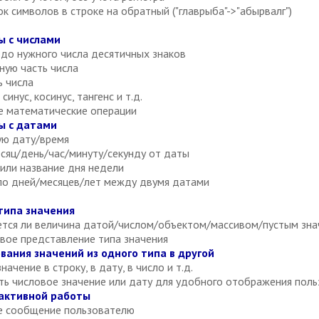
 символов в строке на обратный ("главрыба"->"абырвалг")
ы с числами
 до нужного числа десятичных знаков
ную часть числа
 числа
инус, косинус, тангенс и т.д.
 математические операции
ы с датами
ую дату/время
сяц/день/час/минуту/секунду от даты
или название дня недели
ло дней/месяцев/лет между двумя датами
типа значения
ется ли величина датой/числом/объектом/массивом/пустым зн
вое представление типа значения
вания значений из одного типа в другой
чение в строку, в дату, в число и т.д.
ь числовое значение или дату для удобного отображения пол
рактивной работы
е сообщение пользователю