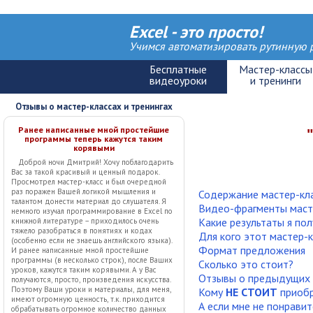
Excel - это просто!
Учимся автоматизировать рутинную р
Отзывы о мастер-классах и тренингах
Ранее написанные мной простейшие
программы теперь кажутся таким
корявыми
Доброй ночи Дмитрий! Хочу поблагодарить
Вас за такой красивый и ценный подарок.
Просмотрел мастер-класс и был очередной
раз поражен Вашей логикой мышления и
Содержание мастер-кл
талантом донести материал до слушателя. Я
Видео-фрагменты маст
немного изучал программирование в Excel по
Какие результаты я пол
книжной литературе – приходилось очень
тяжело разобраться в понятиях и кодах
Для кого этот мастер-к
(особенно если не знаешь английского языка).
Формат предложения
И ранее написанные мной простейшие
программы (в несколько строк), после Ваших
Сколько это стоит?
уроков, кажутся таким корявыми. А у Вас
Отзывы о предыдущих 
получаются, просто, произведения искусства.
Поэтому Ваши уроки и материалы, для меня,
Кому
НЕ СТОИТ
приобр
имеют огромную ценность, т.к. приходится
А если мне не понравит
обрабатывать огромное количество данных