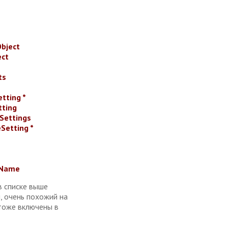
Object
ect
ts
tting *
tting
lSettings
Setting *
yName
 списке выше
, очень похожий на
 тоже включены в