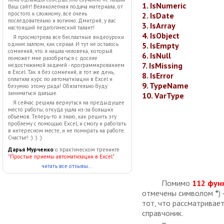
1. IsNumeric
Ваш сайт! Великолепная подача материала, от
простого к сложному, все очень
2. IsDate
последовательно и логично. Дмитрий, у вас
3. IsArray
настоящий педагогический талант!
4. IsObject
Я просмотрела все бесплатные видеоуроки
5. IsEmpty
одним залпом, как сериал. И тут не осталось
сомнений, что я нашла человека, который
6. IsNull
поможет мне разобраться с доселе
7. IsMissing
недостижимой задачей - программированием
в Excel. Так я без сомнений, в тот же день,
8. IsError
оплатила курс по автоматизации в Excel и
9. TypeName
безумно этому рада! Обязательно буду
заниматься дальше.
10. VarType
Я сейчас решила вернуться на предыдущее
место работы, откуда ушла из-за больших
объемов. Теперь-то я знаю, как решить эту
проблему с помощью Excel, и смогу и работать
в интересном месте, и не помирать на работе.
Счастье! :) :) :)
Дарья Мурченко
о практическом тренинге
"Простые приемы автоматизации в Excel"
читать все отзывы...
Помимо
112 фун
отмечены символом
*
)
тот, что рассматривае
справчоник.