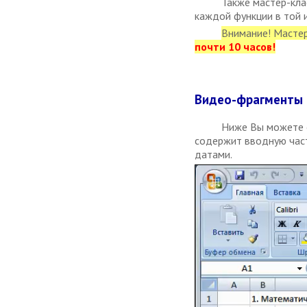
Также мастер-кл
каждой функции в той и
Внимание! Масте
почти 10 часов!
Видео-фрагменты 
Ниже Вы можете о
содержит вводную част
датами.