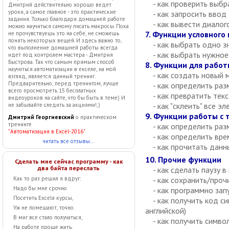
- как проверить выбр
Дмитрий действительно хорошо ведет
уроки, а самое главное - это практические
- как запросить ввод 
задания. Только благодаря домашней работе
- как вывести диалого
можно научиться самому писать макросы. Пока
7. Функции условного
не прочувствуешь это на себе, не сможешь
понять некоторых вещей. И здесь важно то,
- как выбрать одно зн
что выполнение домашней работы всегда
- как выбрать нужное
идет под контролем мастера - Дмитрия
Быстрова. Так что самым прямым способ
8. Функции для работ
научиться автоматизации в екселе, на мой
- как создать новый 
взгляд, является данный тренинг.
Предварительно, перед тренингом, лучше
- как определить раз
всего просмотреть 15 бесплатных
- как превратить текс
видеоуроков на сайте, что бы быть в теме) И
- как "склеить" все эл
не забывайте следить за акциями!;)
9. Функции работы с
Дмитрий Георгиевский
о практическом
тренинге
- как определить раз
"Автоматизация в Excel-2016"
- как определить вре
читать все отзывы...
- как прочитать данны
10. Прочие функции
Сделать мне сейчас программу - как
два байта переслать
- как сделать паузу в
- как сохранить/прочи
Как то раз решил я вдруг:
Надо бы мне срочно
- как программно запус
Посетить Excelя курсы,
- как получить код сим
Уж не помешают, точно.
английской)
В миг все стало получаться,
- как получить символ
На работе проще жить,