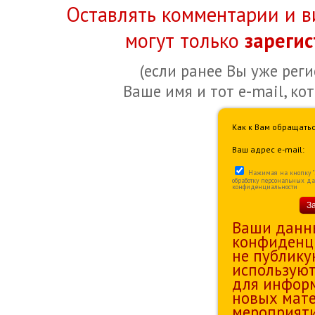
Оставлять комментарии и в
могут только
зареги
(если ранее Вы уже рег
Ваше имя и тот e-mail, ко
Как к Вам обращатьс
Ваш адрес e-mail:
Нажимая на кнопку "За
обработку персональных д
конфиденциальности
З
Ваши данн
конфиденц
не публику
используют
для информ
новых мате
мероприяти