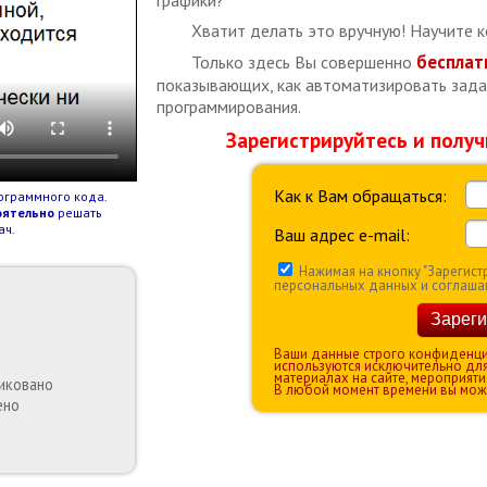
графики?
Хватит делать это вручную! Научите к
бесплат
Только здесь Вы совершенно
показывающих, как
автоматизировать зада
программирования.
Зарегистрируйтесь и получ
Как к Вам обращаться:
ограммного кода.
оятельно
решать
ач.
Ваш адрес e-mail:
Нажимая на кнопку "Зарегистр
персональных данных и соглаша
Зареги
Ваши данные строго конфиденциа
используются исключительно дл
материалах на сайте, мероприяти
иковано
В любой момент времени вы може
ено