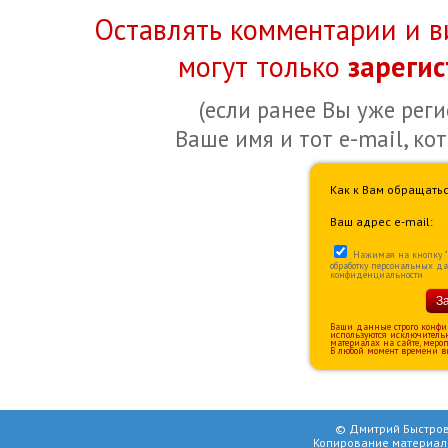
Оставлять комментарии и в
могут только
зареги
(если ранее Вы уже рег
Ваше имя и тот e-mail, ко
Как к Вам обращатьс
Ваш адрес e-mail:
Нажимая на кнопку "За
обработку персональных д
конфиденциальности
З
Ваши данные строго конфи
используются исключитель
материалах на сайте, меро
В любой момент времени вы
© Дмитрий Быстров
Копирование материал