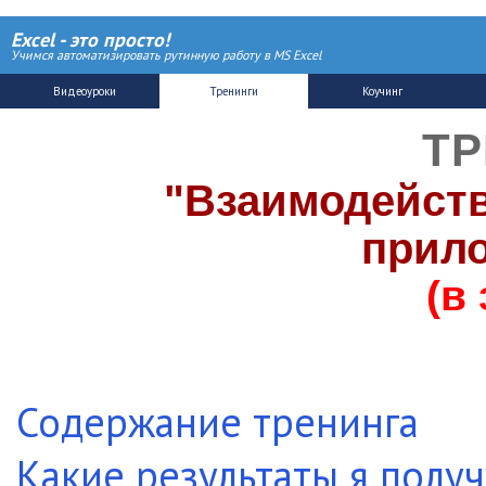
Excel - это просто!
Учимся автоматизировать рутинную работу в MS Excel
ТР
"Взаимодейств
прил
(в
Содержание тренинга
Какие результаты я получ