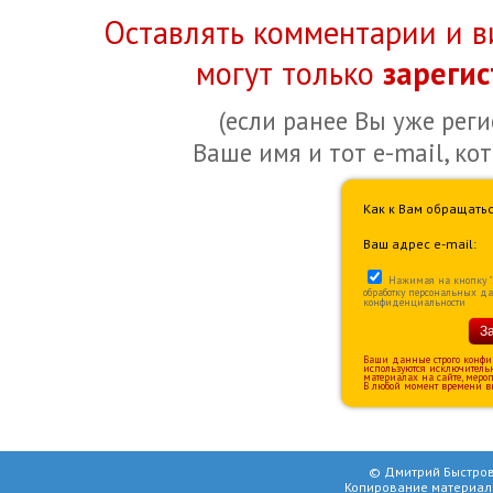
Оставлять комментарии и в
могут только
зареги
(если ранее Вы уже рег
Ваше имя и тот e-mail, ко
Как к Вам обращатьс
Ваш адрес e-mail:
Нажимая на кнопку "За
обработку персональных д
конфиденциальности
З
Ваши данные строго конфи
используются исключитель
материалах на сайте, меро
В любой момент времени вы
© Дмитрий Быстров
Копирование материал