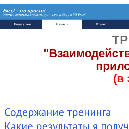
Excel - это просто!
Учимся автоматизировать рутинную работу в MS Excel
ТР
"Взаимодейств
прил
(в
Содержание тренинга
Какие результаты я получ