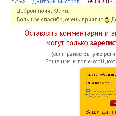
Дмитрий Быстров
#2968
05.09.2015 
Доброй ночи, Юрий.
Большое спасибо, очень приятно
До
Оставлять комментарии и в
могут только
зареги
(если ранее Вы уже рег
Ваше имя и тот e-mail, ко
Как к Вам обращатьс
Ваш адрес e-mail:
Нажимая на кнопку "За
обработку персональных д
конфиденциальности
З
Ваши данн