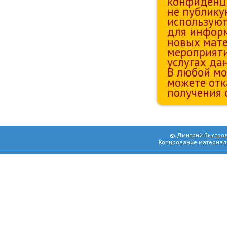
конфиденц
не публику
используют
для информ
новых мате
мероприяти
услугах да
В любой мо
можете отк
получения 
© Дмитрий Быстров
Копирование материал