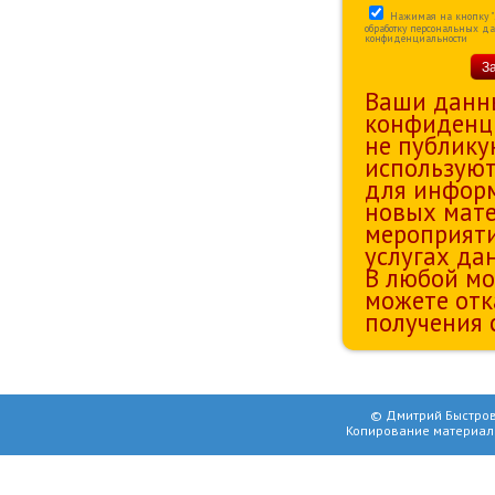
Нажимая на кнопку "За
обработку персональных д
конфиденциальности
З
Ваши данн
конфиденц
не публику
используют
для информ
новых мате
мероприяти
услугах да
В любой мо
можете отк
получения 
© Дмитрий Быстров
Копирование материал