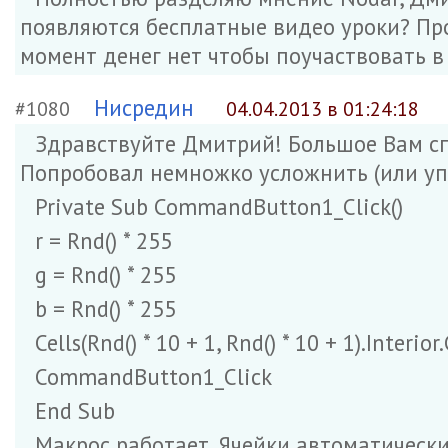
появляются бесплатные видео уроки? Про
момент денег нет чтобы поучаствовать в
Нисредин
#1080
04.04.2013 в 01:24:18
Здравствуйте Дмитрий! Большое Вам спа
Попробовал немножко усложнить (или упро
Private Sub CommandButton1_Click()
r = Rnd() * 255
g = Rnd() * 255
b = Rnd() * 255
Cells(Rnd() * 10 + 1, Rnd() * 10 + 1).Interior.
CommandButton1_Click
End Sub
Макрос работает. Ячейки автоматически