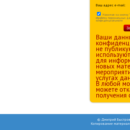
Ваш адрес e-mail:
Нажимая на кнопку "За
обработку персональных д
конфиденциальности
З
Ваши данн
конфиденц
не публику
используют
для информ
новых мате
мероприяти
услугах да
В любой мо
можете отк
получения 
© Дмитрий Быстров
Копирование материал