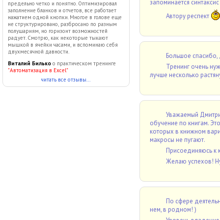
запоминается синтаксис 
предельно четко и понятно. Оптимизировал
заполнение бланков и отчетов, все работает
Автору респект
нажатием одной кнопки. Многое в голове еще
не структурировано, разбросано по разным
полушариям, но горизонт возможностей
радует. Смотрю, как некоторые тыкают
мышкой в ячейки часами, и вспоминаю себя
двухмесячной давности.
Большое спасибо,
Виталий Билько
о практическом тренинге
Тренинг очень нуж
"Автоматизация в Excel"
лучше несколько растян
читать все отзывы...
Уважаемый Дмитрий
обучение по книгам. Это
которых в книжном вари
макросы не пугают.
Присоединяюсь к к
Желаю успехов! Н
По сфере деятельно
нем, в родном! )