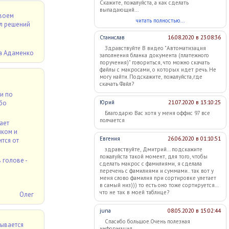
Скажите, пожалуйста, а как сделать
выпадающий...
своем
читать полностью...
ал решений
Станислав
16.08.2020 в 23:08:36
Здравствуйте В видео "Автоматизация
а Адаменко
заполнения бланка документа (платежного
поручения)" говориться, что можно скачать
файлы с макросами, о которых идет речь. Не
могу найти. Подскажите, пожалуйста,где
скачать Файл?
и по
Юрий
21.07.2020 в 13:10:25
ибо
Благодарю Вас хотя у меня оффис 97 все
полчается
ает
иком и
Евгения
26.06.2020 в 01:10:51
тся от
здравствуйте, Дмитрий... подскажите
пожалуйста такой момент, для того, чтобы
 голове -
сделать макрос с фамилиями, я сделала
перечень с фамилиями и суммами.. так вот у
меня слово фамилия при сортировке улетает
в самый низ))) то есть оно тоже сортируется...
что не так в моей таблице?
Олег
juna
08.05.2020 в 15:02:44
Спасибо большое.Очень полезная
тывается
информация