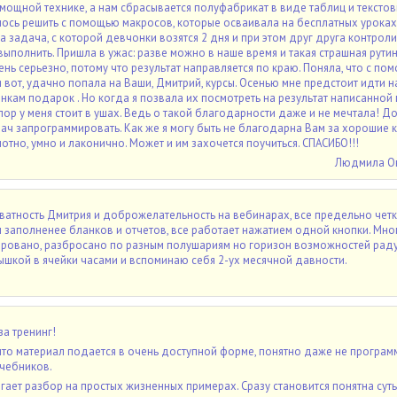
мощной технике, а нам сбрасывается полуфабрикат в виде таблиц и тексто
сь решить с помощью макросов, которые осваивала на бесплатных уроках.
а задача, с которой девчонки возятся 2 дня и при этом друг друга контроли
ыполнить. Пришла в ужас: разве можно в наше время и такая страшная рутин
нь серьезно, потому что результат направляется по краю. Поняла, что с по
 вот, удачно попала на Ваши, Дмитрий, курсы. Осенью мне предстоит идти н
нкам подарок . Но когда я позвала их посмотреть на результат написанной
пор у меня стоит в ушах. Ведь о такой благодарности даже и не мечтала! Д
ач запрограммировать. Как же я могу быть не благодарна Вам за хорошие к
отно, умно и лаконично. Может и им захочется поучиться. СПАСИБО!!!
Людмила О
атность Дмитрия и доброжелательность на вебинарах, все предельно четк
 заполненее бланков и отчетов, все работает нажатием одной кнопки. Мно
ировано, разбросано по разным полушариям но горизон возможностей раду
ышкой в ячейки часами и вспоминаю себя 2-ух месячной давности.
за тренинг!
 что материал подается в очень доступной форме, понятно даже не программ
учебников.
гает разбор на простых жизненных примерах. Сразу становится понятна суть