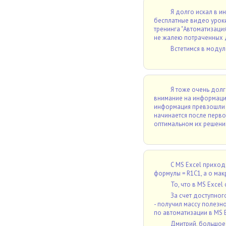
Я долго искал в ин
бесплатные видео уроки 
тренинга "Автоматизация
не жалею потраченных д
Встетимся в модул
Я тоже очень дол
внимание на информацию
информация превзошли 
начинается после перво
оптимальном их решени
С MS Excel приход
формулы = R1C1, а о ма
То, что в MS Exce
За счет доступног
- получил массу полезн
по автоматизации в MS E
Дмитрий, большое