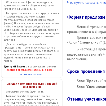
Что нужно сделать, что
Обучение в такой форме видеоуроков,
домашних заданий и общения на форуме
имеет очень высокий КПД.
Материал тренинга хорошо структурирован
Формат предложе
и изложен очень доступно, каждый
следующий урок я ждал как новую серию
фильма). Всем тем, кто не знаком с макросами
Данный тренинг я
и VBA, кто хочет "проапгрейдить" свой
уровень Excel, рекомендую данный тренинг.
проходившего в феврал
Не собираюсь останавливаться на достигнутом
и продолжу обучение на других тренингах
Тренинг состоит 
Дмитрия.
- блок
"Специалист"
(1
Для тех, кто будет в дальнейшем
проходить этот тренинг хочу сказать, что в
В настоящее врем
работу нужно включаться сразу с первого дня
видеозапись занятий +
тренинга и не затягивать с выполнением
заданий, иначе в конце не успеете, это
выполнения).
правда)
Дмитрий Басаев
о практическом тренинге
"Простые приемы автоматизации в Excel"
Сроки проведения
читать все отзывы...
Блок "Практик"
п
Ожидал получения гораздо меньшей
Блок "Специалис
информации
Уважаемый Учитель (Дмитрий)!
Большое спасибо за тренинг. Ожидал
Отзывы участников
получения гораздо меньшей информации за
эту смешную стоимость. На тренинг прошёл с