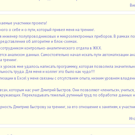
Ви
аемые участники проекта!
ого о себе и о пути, который привел меня на тренинг.
 я инженер полупроводниковых и микроэлектронных приборов. В рамках по
 представления об алгоритме и блок-схемах.
сотрудником контрольно-аналитического отдела в ЖКХ.
тся анализом данных. Самостоятельно начал искать пути автоматизации ан
а тренинг.
х уроков мне удалось написать программку, которая позволила значительн
ность труда. Для меня и коллег это было как чудо!!!
изации в Excel у меня связаны с отсутствием опыта, низким уровнем владен
са», которым нас учит Дмитрий Быстров. Они позволяют «лениться», учиться,
окружающих. Перекладывать тяжелый, рутинный труд по обработке данных н
ность Дмитрию Быстрову за тренинг, за его отношение к занятиям, к участн
Иг