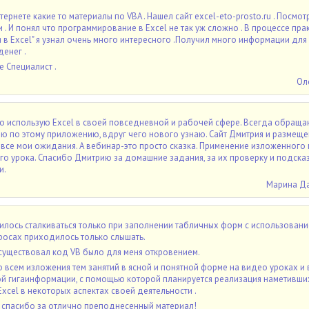
тернете какие то материалы по VBA . Нашел сайт excel-eto-prosto.ru . Посмот
. И понял что программирование в Exсеl не так уж сложно . В процессе пра
 в Excel" я узнал очень много интересного .Получил много информации для 
енег .
е Специалист .
Ол
го использую Excel в своей повседневной и рабочей сфере. Всегда обращ
 по этому приложению, вдруг чего нового узнаю. Сайт Дмитрия и размещен
все мои ожидания. А вебинар-это просто сказка. Применение изложенного
го урока. Спасибо Дмитрию за домашние задания, за их проверку и подсказ
и.
Марина Д
илось сталкиваться только при заполнении табличных форм с использован
кросах приходилось только слышать.
l существовал код VB было для меня откровением.
о всем изложения тем занятий в ясной и понятной форме на видео уроках и 
ой гигаинформации, с помощью которой планируется реализация наметивши
xcel в некоторых аспектах своей деятельности .
 спасибо за отлично преподнесенный материал!