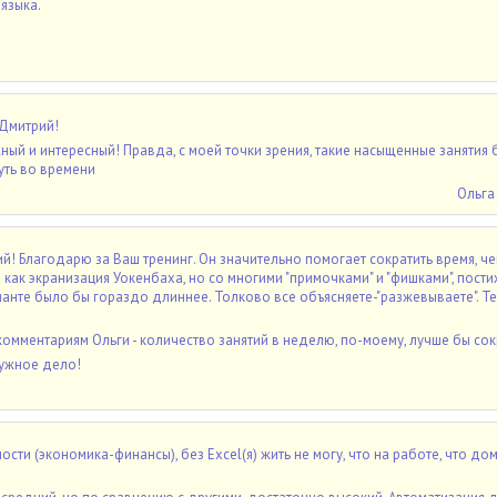
языка.
 Дмитрий!
ный и интересный! Правда, с моей точки зрения, такие насыщенные занятия
уть во времени
Ольга
! Благодарю за Ваш тренинг. Он значительно помогает сократить время, ч
 как экранизация Уокенбаха, но со многими "примочками" и "фишками", пост
анте было бы гораздо длиннее. Толково все объясняете-"разжевываете". Т
омментариям Ольги - количество занятий в неделю, по-моему, лучше бы сок
ужное дело!
сти (экономика-финансы), без Excel(я) жить не могу, что на работе, что дом