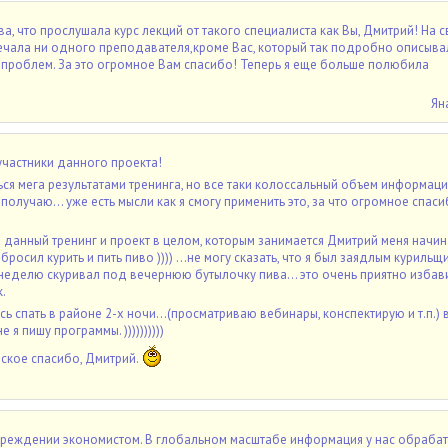
ва, что прослушала курс лекций от такого специалиста как Вы, Дмитрий! На 
ечала ни одного преподавателя,кроме Вас, который так подробно описыв
проблем. За это огромное Вам спасибо! Теперь я еще больше полюбила
Ян
участники данного проекта!
ься мега результатами тренинга, но все таки колоссальный объем информаци
 получаю... уже есть мысли как я смогу применить это, за что огромное спас
 данный тренинг и проект в целом, которым занимается Дмитрий меня начин
росил курить и пить пиво )))) ...не могу сказать, что я был заядлым курильщ
 неделю скуривал под вечернюю бутылочку пива... это очень приятно избави
.
сь спать в районе 2-х ночи...(просматриваю вебинары, конспектирую и т.п.) в
 я пишу программы. ))))))))))
ское спасибо, Дмитрий.
учреждении экономистом. В глобальном масштабе информация у нас обраба