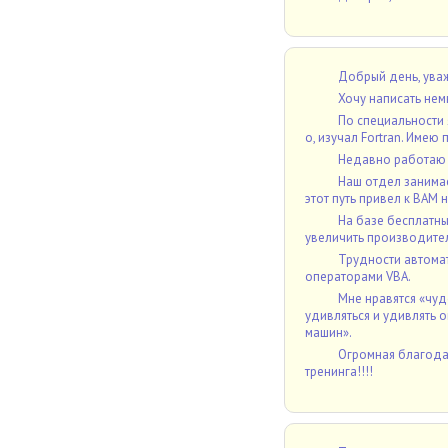
Добрый день, уваж
Хочу написать немн
По специальности
о, изучал Fortran. Имею
Недавно работаю 
Наш отдел занимае
этот путь привел к ВАМ н
На базе бесплатны
увеличить производитель
Трудности автомат
операторами VBA.
Мне нравятся «чуде
удивляться и удивлять 
машин».
Огромная благодар
тренинга!!!!