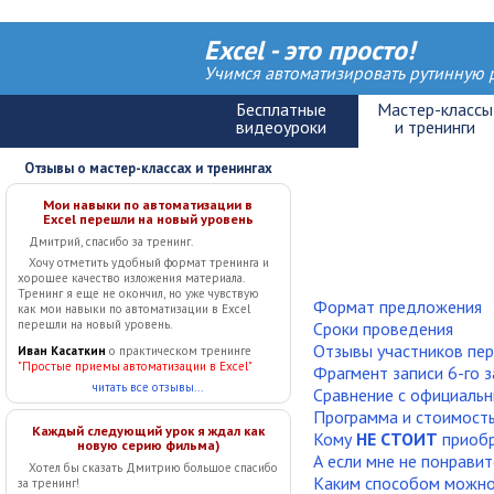
Excel - это просто!
Учимся автоматизировать рутинную р
Отзывы о мастер-классах и тренингах
Мои навыки по автоматизации в
Excel перешли на новый уровень
Дмитрий, спасибо за тренинг.
Хочу отметить удобный формат тренинга и
хорошее качество изложения материала.
Тренинг я еще не окончил, но уже чувствую
Формат предложения
как мои навыки по автоматизации в Excel
перешли на новый уровень.
Сроки проведения
Отзывы участников пер
Иван Касаткин
о практическом тренинге
"Простые приемы автоматизации в Excel"
Фрагмент записи 6-го з
читать все отзывы...
Сравнение с официальн
Программа и стоимост
Каждый следующий урок я ждал как
Кому
НЕ СТОИТ
приобр
новую серию фильма)
А если мне не понравит
Хотел бы сказать Дмитрию большое спасибо
Каким способом можно
за тренинг!