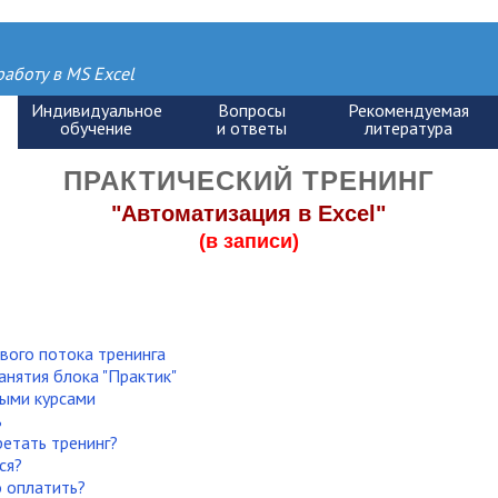
аботу в MS Excel
ПРАКТИЧЕСКИЙ ТРЕНИНГ
"Автоматизация в Excel"
(в записи)
вого потока тренинга
анятия блока "Практик"
ыми курсами
ь
етать тренинг?
ся?
 оплатить?