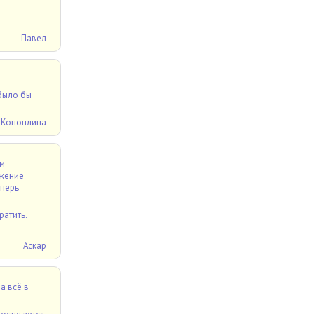
Павел
 было бы
 Коноплина
ем
ижение
еперь
ратить.
Аскар
а всё в