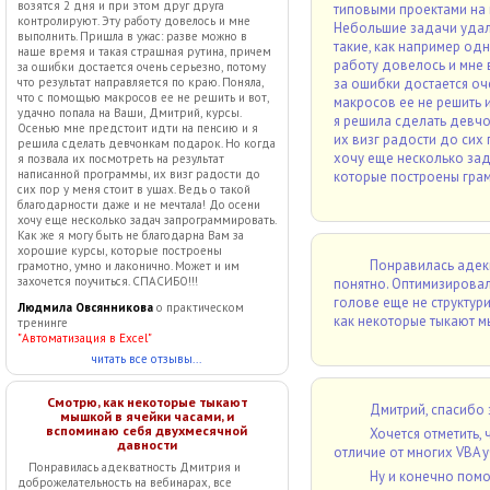
возятся 2 дня и при этом друг друга
типовыми проектами на 
контролируют. Эту работу довелось и мне
Небольшие задачи удало
выполнить. Пришла в ужас: разве можно в
такие, как например одн
наше время и такая страшная рутина, причем
работу довелось и мне в
за ошибки достается очень серьезно, потому
что результат направляется по краю. Поняла,
за ошибки достается оче
что с помощью макросов ее не решить и вот,
макросов ее не решить и
удачно попала на Ваши, Дмитрий, курсы.
я решила сделать девчо
Осенью мне предстоит идти на пенсию и я
их визг радости до сих 
решила сделать девчонкам подарок. Но когда
хочу еще несколько зад
я позвала их посмотреть на результат
написанной программы, их визг радости до
которые построены грам
сих пор у меня стоит в ушах. Ведь о такой
благодарности даже и не мечтала! До осени
хочу еще несколько задач запрограммировать.
Как же я могу быть не благодарна Вам за
хорошие курсы, которые построены
Понравилась адекв
грамотно, умно и лаконично. Может и им
захочется поучиться. СПАСИБО!!!
понятно. Оптимизировал
голове еще не структур
Людмила Овсянникова
о практическом
как некоторые тыкают м
тренинге
"Автоматизация в Excel"
читать все отзывы...
Смотрю, как некоторые тыкают
Дмитрий, спасибо 
мышкой в ячейки часами, и
вспоминаю себя двухмесячной
Хочется отметить,
давности
отличие от многих VBA 
Понравилась адекватность Дмитрия и
Ну и конечно помо
доброжелательность на вебинарах, все