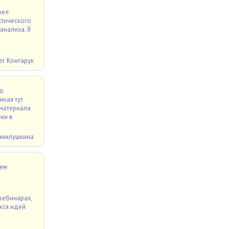
рел
ктического
анализа. Я
ег Контарук
аю
ная тут
 материала
ки в
анилушкина
ием
вебинарах,
хся идей