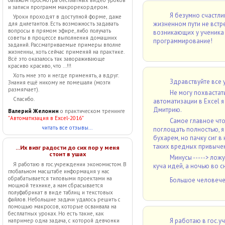
багажом просмотра бесплатных видео уроков
и записи программ макрорекордером.
Я безумно счастли
Уроки проходят в доступной форме, даже
жизненном пути не встр
для дилетантов. Есть возможность задавать
вопросы в прямом эфире, либо получать
возникающих у ученика 
советы в процессе выполнения домашних
программирование!
заданий. Рассматриваемые примеры вполне
жизненны, хоть сейчас применяй на практике.
Всё это оказалось так завораживающе
красиво красиво, что ...!!!
Хоть мне это и негде применять, а вдруг.
Здравствуйте все 
Знания ещё никому не помешали (мозги
размягчает).
Не могу похвастат
Спасибо.
автоматизации в Excel я
Дмитрию.
Валерий Желонин
о практическом тренинге
"Автоматизация в Excel-2016"
Самое главное что
читать все отзывы...
поглощать полностью, я б
бухарем, но пачку сиг в
таких вредных привычек
...Их визг радости до сих пор у меня
стоит в ушах
Минусы -----> ложу
Я работаю в гос.учреждении экономистом. В
куча идей, а ночью во сне
глобальном масштабе информация у нас
обрабатывается типовыми проектами на
Большое человече
мощной технике, а нам сбрасывается
полуфабрикат в виде таблиц и текстовых
файлов. Небольшие задачи удалось решить с
помощью макросов, которые осваивала на
бесплатных уроках. Но есть такие, как
Я работаю в гос.
например одна задача, с которой девчонки