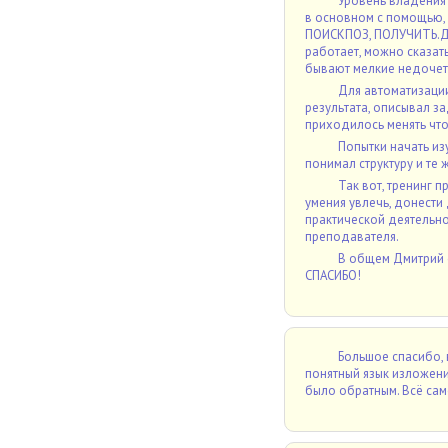
Уровень владения 
в основном с помощью, 
ПОИСКПОЗ, ПОЛУЧИТЬ.ДА
работает, можно сказать
бывают мелкие недоче
Для автоматизации
результата, описывал за
приходилось менять что
Попытки начать из
понимал структуру и те 
Так вот, тренинг 
умения увлечь, донести
практической деятельнос
преподавателя.
В общем Дмитрий с
СПАСИБО!
Большое спасибо, 
понятный язык изложения
было обратным. Всё сам