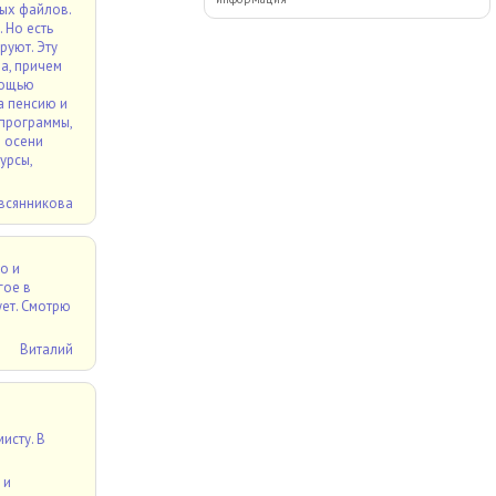
вых файлов.
 Но есть
руют. Эту
а, причем
мощью
а пенсию и
 программы,
о осени
урсы,
всянникова
о и
гое в
ет. Смотрю
Виталий
исту. В
 и