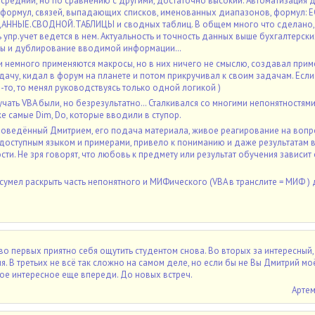
средний, но по сравнению с другими, достаточно высокий. Автоматизация д
формул, связей, выпадающих списков, именованных диапазонов, формул: ЕС
ННЫЕ.СВОДНОЙ.ТАБЛИЦЫ и сводных таблиц. В общем много что сделано,
 упр.учет ведется в нем. Актуальность и точность данных выше бухгалтерск
ты и дублирование вводимой информации…
 немного применяются макросы, но в них ничего не смыслю, создавал при
дачу, кидал в форум на планете и потом прикручивал к своим задачам. Если
-то, то менял руководствуясь только одной логикой )
учать VBA были, но безрезультатно… Сталкивался со многими непонятностями
же самые Dim, Do, которые вводили в ступор.
проведённый Дмитрием, его подача материала, живое реагирование на вопр
 доступным языком и примерами, привело к пониманию и даже результатам 
ти. Не зря говорят, что любовь к предмету или результат обучения зависит 
умел раскрыть часть непонятного и МИФического (VBA в транслите = МИФ ) 
во первых приятно себя ощутить студентом снова. Во вторых за интересный,
. В третьих не всё так сложно на самом деле, но если бы не Вы Дмитрий м
ое интересное еще впереди. До новых встреч.
Артем