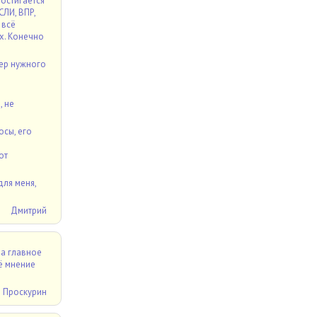
остигается
ЛИ, ВПР,
 всё
их. Конечно
мер нужного
, не
осы, его
в
от
для меня,
Дмитрий
 а главное
оё мнение
 Проскурин