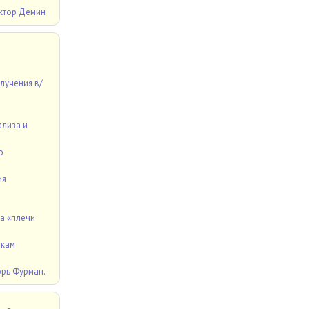
ктор Демин
лучения в/
ализа и
о
ия
а «плечи
икам
орь Фурман.