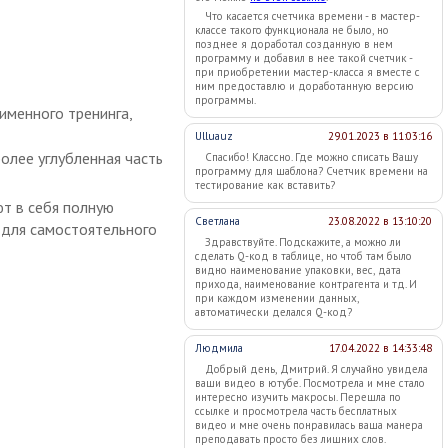
Что касается счетчика времени - в мастер-
классе такого функционала не было, но
позднее я доработал созданную в нем
программу и добавил в нее такой счетчик -
при приобретении мастер-класса я вместе с
ним предоставлю и доработанную версию
программы.
именного тренинга,
Ulluauz
29.01.2023 в 11:03:16
более углубленная часть
Спасибо! Классно. Где можно списать Вашу
программу для шаблона? Счетчик времени на
тестирование как вставить?
т в себя полную
Светлана
23.08.2022 в 13:10:20
 для самостоятельного
Здравствуйте. Подскажите, а можно ли
сделать Q-код в таблице, но чтоб там было
видно наименование упаковки, вес, дата
прихода, наименование контрагента и тд. И
при каждом изменении данных,
автоматически делался Q-код?
Людмила
17.04.2022 в 14:33:48
Добрый день, Дмитрий. Я случайно увидела
ваши видео в ютубе. Посмотрела и мне стало
интересно изучить макросы. Перешла по
ссылке и просмотрела часть бесплатных
видео и мне очень понравилась ваша манера
преподавать просто без лишних слов.