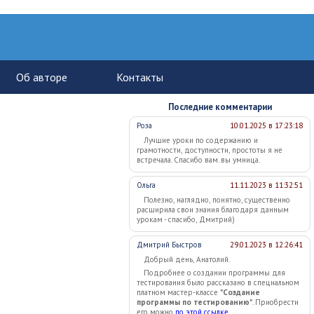
Последние комментарии
Роза
10.01.2025 в 17:23:18
Лучшие уроки по содержанию и
грамотности, доступности, простоты я не
встречала. Спасибо вам. вы умница.
Ольга
11.11.2023 в 11:32:51
Полезно, наглядно, понятно, существенно
расширила свои знания благодаря данным
урокам - спасибо, Дмитрий)
Дмитрий Быстров
29.01.2023 в 12:26:41
Добрый день, Анатолий.
Подробнее о создании программы для
тестирования было рассказано в специальном
платном мастер-классе
"Создание
программы по тестированию"
. Приобрести
его можно
по этой ссылке
.