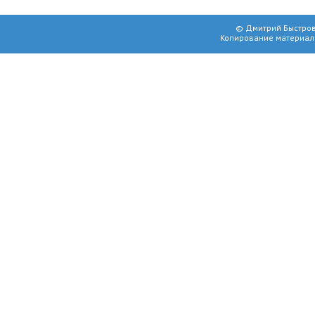
© Дмитрий Быстров
Копирование материал